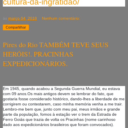
cultura-da-ingratidao/
às
março 04, 2018
Nenhum comentário:
Compartilhar
Pires do Rio TAMBÉM TEVE SEUS
HERÓIS!. PRACINHAS
EXPEDICIONÁRIOS.
Em 1945, quando acabou a Segunda Guerra Mundial, eu estava
com 09 anos.Os mais antigos devem se lembrar do fato, que
gostaria fosse considerado histórico, dando-lhes a liberdade de me
corrigirem ou contestarem, caso minha memória venha a me trair.
Lembro-me bem que, junto com meu pai, meus irmãos e grande
parte da população, fomos à estação ver o trem da Estrada de
Ferro Goiás que trazia de volta os Pracinhas (nome carinhoso
dado aos exp
edicionários brasileiros que foram convocados).