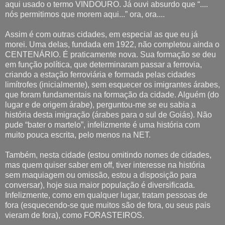
aqui usado o termo VINDOURO. Já ouvi absurdo que “....
nós permitimos que morem aqui...” ora, ora....
Assim é com outras cidades, em especial as que eu já
morei. Uma delas, fundada em 1922, não completou ainda o
CENTENÁRIO. É praticamente nova. Sua formação se deu
em função política, que determinaram passar a ferrovia,
criando a estação ferroviária e formada pelas cidades
limítrofes (inicialmente), sem esquecer os imigrantes árabes,
que foram fundamentais na formação da cidade. Alguém (do
lugar e de origem árabe), perguntou-me se eu sabia a
história desta imigração (árabes para o sul de Goiás). Não
pude “bater o martelo”, infelizmente é uma história com
muito pouca escrita, pelo menos na NET.
Também, nesta cidade (estou omitindo nomes de cidades,
mas quem quiser saber em off, tiver interesse na história
sem maquiagem ou omissão, estou a disposição para
conversar), hoje sua maior população é diversificada.
Infelizmente, como em qualquer lugar, tratam pessoas de
fora (esquecendo-se que muitos são de fora, ou seus pais
vieram de fora), como FORASTEIROS.