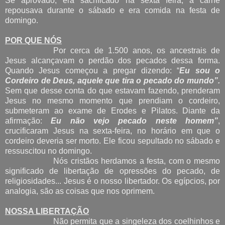
Se aprovado, era sacrificado na sexta feira, a carne
repousava durante o sábado e era comida na festa de
domingo.
POR QUE NÓS
Por cerca de 1.500 anos, os ancestrais de
Jesus alcançavam o perdão dos pecados dessa forma.
Quando Jesus começou a pregar dizendo: “
Eu sou o
Cordeiro de Deus, aquele que tira o pecado do mundo”.
Sem que desse conta do que estavam fazendo, prenderam
Jesus no mesmo momento que prendiam o cordeiro,
submeteram ao exame de Erodes e Pilatos. Diante da
afirmação:
Eu não vejo pecado neste homem”
,
crucificaram Jesus na sexta-feira, no horário em que o
cordeiro deveria ser morto. Ele ficou sepultado no sábado e
ressuscitou no domingo.
Nós cristãos herdamos a festa, com o mesmo
significado de libertação de opressões do pecado, de
religiosidades... Jesus é o nosso libertador. Os egípcios, por
analogia, são as coisas que nos oprimem.
NOSSA LIBERTAÇÃO
Não permita que a singeleza dos coelhinhos e