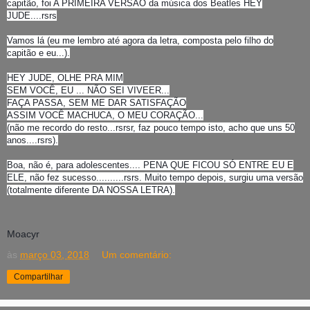
capitão, foi A PRIMEIRA VERSÃO da música dos Beatles HEY
JUDE....rsrs
Vamos lá (eu me lembro até agora da letra, composta pelo filho do
capitão e eu...).
HEY JUDE, OLHE PRA MIM
SEM VOCÊ, EU ... NÃO SEI VIVEER...
FAÇA PASSA, SEM ME DAR SATISFAÇÃO
ASSIM VOCÊ MACHUCA, O MEU CORAÇÃO...
(não me recordo do resto...rsrsr, faz pouco tempo isto, acho que uns 50
anos....rsrs).
Boa, não é, para adolescentes.... PENA QUE FICOU SÓ ENTRE EU E
ELE, não fez sucesso..........rsrs. Muito tempo depois, surgiu uma versão
(totalmente diferente DA NOSSA LETRA).
Moacyr
às
março 03, 2018
Um comentário:
Compartilhar