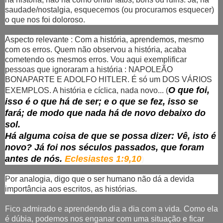
saudade/nostalgia, esquecemos (ou procuramos esquecer)
o que nos foi doloroso.
Aspecto relevante : Com a história, aprendemos, mesmo
com os erros. Quem não observou a história, acaba
cometendo os mesmos erros. Vou aqui exemplificar
pessoas que ignoraram a história : NAPOLEÃO
BONAPARTE E ADOLFO HITLER. É só um DOS VÁRIOS
O que foi,
EXEMPLOS. A história e cíclica, nada novo...
(
isso é o que há de ser; e o que se fez, isso se
fará; de modo que nada há de novo debaixo do
sol.
Há alguma coisa de que se possa dizer: Vê, isto é
novo? Já foi nos séculos passados, que foram
antes de nós.
Eclesiastes 1:9,10
)
Por analogia, digo que o ser humano não dá a devida
importância aos escritos, as histórias.
Fico admirado e aprendendo dia a dia com a vida. Como ela
é dúbia, podemos nos enganar com uma situação e ficar