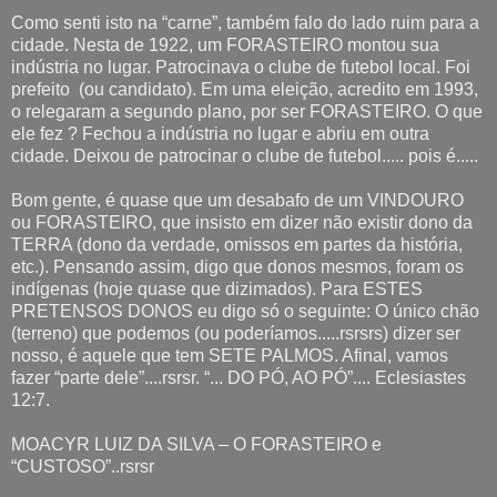
Como senti isto na “carne”, também falo do lado ruim para a
cidade. Nesta de 1922, um FORASTEIRO montou sua
indústria no lugar. Patrocinava o clube de futebol local. Foi
prefeito
(ou candidato). Em uma eleição, acredito em 1993,
o relegaram a segundo plano, por ser FORASTEIRO. O que
ele fez ? Fechou a indústria no lugar e abriu em outra
cidade. Deixou de patrocinar o clube de futebol..... pois é.....
Bom gente, é quase que um desabafo de um VINDOURO
ou FORASTEIRO, que insisto em dizer não existir dono da
TERRA (dono da verdade, omissos em partes da história,
etc.). Pensando assim, digo que donos mesmos, foram os
indígenas (hoje quase que dizimados). Para ESTES
PRETENSOS DONOS eu digo só o seguinte: O único chão
(terreno) que podemos (ou poderíamos.....rsrsrs) dizer ser
nosso, é aquele que tem SETE PALMOS. Afinal, vamos
fazer “parte dele”....rsrsr. “... DO PÓ, AO PÓ”.... Eclesiastes
12:7.
MOACYR LUIZ DA SILVA – O FORASTEIRO e
“CUSTOSO”..rsrsr