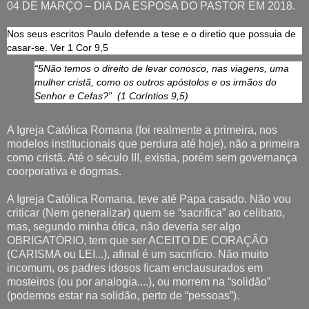
04 DE MARÇO – DIA DA ESPOSA DO PASTOR EM 2018.
Nos seus escritos Paulo defende a tese e o diretio que possuia de
casar-se. Ver 1 Cor 9,5
“5Não temos o direito de levar conosco, nas viagens, uma
mulher cristã, como os outros apóstolos e os irmãos do
Senhor e Cefas?” (1 Coríntios 9,5)
A Igreja Católica Romana (foi realmente a primeira, nos
modelos institucionais que perdura até hoje), não a primeira
como cristã. Até o século III, existia, porém sem governança
coorporativa e dogmas.
A Igreja Católica Romana, teve até Papa casado. Não vou
criticar (Nem generalizar) quem se “sacrifica” ao celibato,
mas, segundo minha ótica, não deveria ser algo
OBRIGATÓRIO, tem que ser ACEITO DE CORAÇÃO
(CARISMA ou LEI...), afinal é um sacrifício. Não muito
incomum, os padres idosos ficam enclausurados em
mosteiros (ou por analogia....), ou morrem na “solidão”
(podemos estar na solidão, perto de “pessoas”).