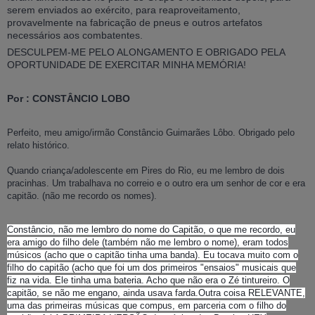
serem enviados ao exército, para reaproveitamento,
provavelmente na fabricação de pneus e outros artefatos
necessários aos combatentes.
DESCULPEM-ME PELO ALONGAMENTO E OBRIGADO PELA
OPORTUNIDADE DE EXERCITAR MINHA MEMÓRIA!
Por : CONSTÂNCIO LOBO
Perfeito, meu amigo/irmão Constâncio Guimarães Lôbo. Obrigado pelo
relato histórico.
Quando criança/adolescente em Pires do Rio, eu me lembro de dois
pracinhas. Um trabalhava no correio e o outro era um senhor de cor e era
capitão. (não me recordo os nomes).
Constâncio, não me lembro do nome do Capitão, o que me recordo, eu
era amigo do filho dele (também não me lembro o nome), eram todos
músicos (acho que o capitão tinha uma banda). Eu tocava muito com o
filho do capitão (acho que foi um dos primeiros "ensaios" musicais que
fiz na vida. Ele tinha uma bateria. Acho que não era o Zé tintureiro. O
capitão, se não me engano, ainda usava farda.Outra coisa RELEVANTE,
uma das primeiras músicas que compus, em parceria com o filho do