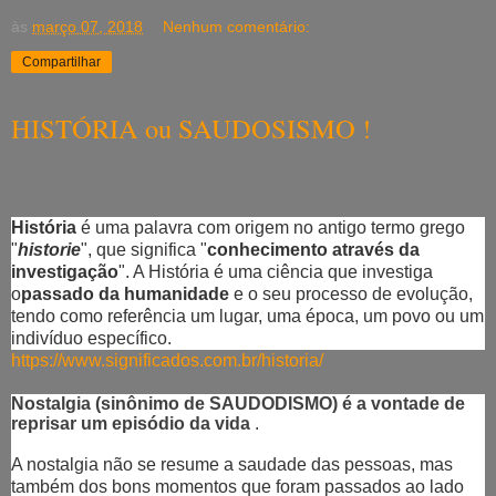
às
março 07, 2018
Nenhum comentário:
Compartilhar
HISTÓRIA ou SAUDOSISMO !
História
é uma palavra com origem no antigo termo grego
"
historie
", que significa "
conhecimento através da
investigação
". A História é uma ciência que investiga
o
passado da humanidade
e o seu processo de evolução,
tendo como referência um lugar, uma época, um povo ou um
indivíduo específico.
https://www.significados.com.br/historia/
Nostalgia (sinônimo de SAUDODISMO) é a vontade de
reprisar um episódio da vida
.
A nostalgia não se resume a saudade das pessoas, mas
também dos bons momentos que foram passados ao lado