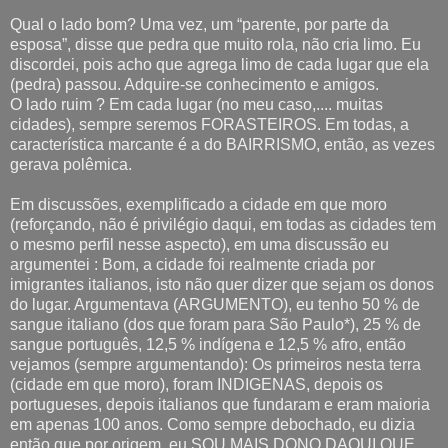
Qual o lado bom? Uma vez, um “parente, por parte da
esposa”, disse que pedra que muito rola, não cria limo. Eu
discordei, pois acho que agrega limo de cada lugar que ela
(pedra) passou. Adquire-se conhecimento e amigos.
O lado ruim ? Em cada lugar (no meu caso,.... muitas
cidades), sempre seremos FORASTEIROS. Em todas, a
característica marcante é a do BAIRRISMO, então, as vezes
gerava polêmica.
Em discussões, exemplificado a cidade em que moro
(reforçando, não é privilégio daqui, em todas as cidades tem
o mesmo perfil nesse aspecto), em uma discussão eu
argumentei : Bom, a cidade foi realmente criada por
imigrantes italianos, isto não quer dizer que sejam os donos
do lugar. Argumentava (ARGUMENTO), eu tenho 50 % de
sangue italiano (dos que foram para São Paulo*), 25 % de
sangue português, 12,5 % indígena e 12,5 % afro, então
vejamos (sempre argumentando): Os primeiros nesta terra
(cidade em que moro), foram INDIGENAS, depois os
portugueses, depois italianos que fundaram e eram maioria
em apenas 100 anos. Como sempre debochado, eu dizia
então que por origem, eu SOU MAIS DONO DAQUI QUE....