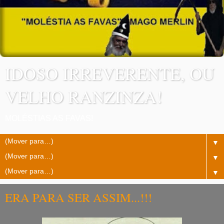
IDOSO IRREVERENTE, OU
VELHO RANZINZA!
MOLÉSTIAS AS FAVAS!
▼
▼
▼
ERA PARA SER ASSIM...!!!