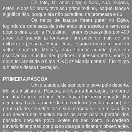
De fato, 10 anos depois Sara, sua esposa,
estéril e aos 90 anos, teve seu primeiro filho, Isaque. Isaque
significa riso, porque ela não acreditou na promessa e riu.
Os netos de Isaque foram parar no Egito,
fugindo de uma seca de sete anos que assolou a terra que
depois viria a ser a Palestina. Foram escravizados por 400
anos, até quando já formavam um povo de mais de um
milhão de pessoas. Então Deus levantou um outro homem
velho, chamado Moisés, para libertar aquele povo da
escravidão. Deus lhe deu poderes impressionantes. Você já
deve ter assistido o filme “Os Dez Mandamentos”. Ele relata
a história dessa libertação.
PRIMEIRA PÁSCOA
Um dia antes, de sair com o povo pelo deserto,
Moisés instituiu a
Páscoa, a festa da libertação, conforme
um ritual que o próprio Deus havia lhe recomendado. Na
cerimônia havia a morte de um cordeiro (ovelha macho), de
pouca idade, sem defeitos e sem manchas. Era um sacrifício
que deveria ser repetido todos os anos para o perdão dos
pecados daquele povo. Antes de ser morto, o cordeiro
deveria ficar preso por quatro dias para ficar em observação.