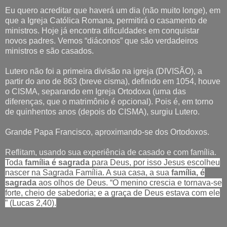
Eu quero acreditar que haverá um dia (não muito longe), em
que a Igreja Católica Romana, permitirá o casamento de
ministros. Hoje já encontra dificuldades em conquistar
novos padres. Vemos “diáconos” que são verdadeiros
ministros e são casados.
Lutero não foi a primeira divisão na igreja (DIVISÃO), a
partir do ano de 863 (breve cisma), definido em 1054, houve
o CISMA, separando em Igreja Ortodoxa (uma das
diferenças, que o matrimônio é opcional). Pois é, em torno
de quinhentos anos (depois do CISMA), surgiu Lutero.
Grande Papa Francisco, aproximando-se dos Ortodoxos.
Reflitam, usando sua experiência de casado e com família.
Toda
família é sagrada
para Deus, por isso Jesus escolheu
nascer na Sagrada Família. A sua casa, a sua
família, é
sagrada
aos olhos de Deus. “O menino crescia e tornava-se
forte, cheio de sabedoria; e a graça de Deus estava com ele
” (Lucas 2,40).