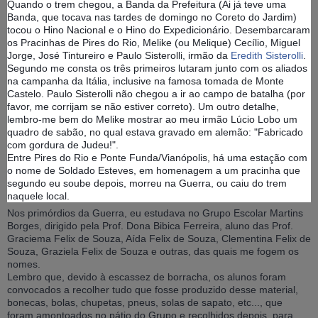
Quando o trem chegou, a Banda da Prefeitura (Ai já teve uma
Banda, que tocava nas tardes de domingo no Coreto do Jardim)
tocou o Hino Nacional e o Hino do Expedicionário. Desembarcaram
os Pracinhas de Pires do Rio, Melike (ou Melique) Cecílio, Miguel
Jorge, José Tintureiro e Paulo Sisterolli, irmão da
Eredith Sisterolli
.
Segundo me consta os três primeiros lutaram junto com os aliados
na campanha da Itália, inclusive na famosa tomada de Monte
Castelo. Paulo Sisterolli não chegou a ir ao campo de batalha (por
favor, me corrijam se não estiver correto). Um outro detalhe,
lembro-me bem do Melike mostrar ao meu irmão Lúcio Lobo um
quadro de sabão, no qual estava gravado em alemão: "Fabricado
com gordura de Judeu!".
Entre Pires do Rio e Ponte Funda/Vianópolis, há uma estação com
o nome de Soldado Esteves, em homenagem a um pracinha que
segundo eu soube depois, morreu na Guerra, ou caiu do trem
naquele local.
Nos primórdios da Guerra, eu estudava no Grupo Escolar Martins
Borges, dirigido pela Prof. Dona Bibica Ferreira, aluno das Prof.
Graciema Felix de Souza, Aída Felix de Souza, Clementina Felix de
Souza, Graziela Felix de Souza e outras, das quais me fogem os
nomes.
Lembro que, devido à escassez de borracha, os alunos foram
convocados a recolher tudo que fosse produzido desse material,
bonecas, bolas, chupetas, pneus, solas de sapato, etc..., que
foram amontoados no pátio do Grupo e recolhidos depois, para