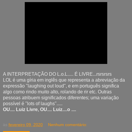
A INTERPRETAÇÃO DO L.o.L..... É LIVRE...rsrsrsrs
LOL é uma gíria em inglês que representa a abreviação da
expressão "laughing out loud", e em português significa
algo como rindo muito alto, rolando de rir etc. Outras
pessoas atribuem significados diferentes; uma variação
possível é "lots of laughs".....
OU.... Luiz Livre, OU.... Luiz....o ....
às
fevereiro 09, 2020
Nenhum comentário: