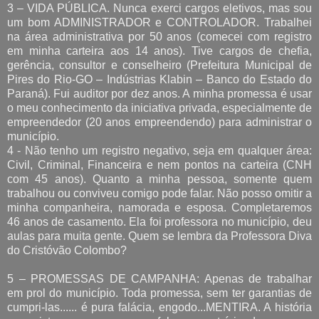
3 – VIDA PÚBLICA. Nunca exerci cargos eletivos, mas sou
um bom ADMINISTRADOR e CONTROLADOR. Trabalhei
na área administrativa por 50 anos (comecei com registro
em minha carteira aos 14 anos). Tive cargos de chefia,
gerência, consultor e conselheiro (Prefeitura Municipal de
Pires do Rio-GO – Indústrias Klabin – Banco do Estado do
Paraná). Fui auditor por dez anos. A minha promessa é usar
o meu conhecimento da iniciativa privada, especialmente de
empreendedor (20 anos empreendendo) para administrar o
município.
4 - Não tenho um registro negativo, seja em qualquer área:
Civil, Criminal, Financeira e nem pontos na carteira (CNH
com 45 anos). Quanto a minha pessoa, somente quem
trabalhou ou conviveu comigo pode falar. Não posso omitir a
minha companheira, namorada e esposa. Completaremos
46 anos de casamento. Ela foi professora no município, deu
aulas para muita gente. Quem se lembra da Professora Diva
do Cristóvão Colombo?
5 – PROMESSAS DE CAMPANHA: Apenas de trabalhar
em prol do município. Toda promessa, sem ter garantias de
cumpri-las...... é pura falácia, engodo...MENTIRA. A história