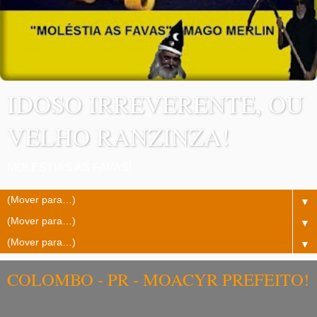
IDOSO IRREVERENTE, OU
VELHO RANZINZA!
MOLÉSTIAS AS FAVAS!
▼
▼
▼
COLOMBO - PR - MOACYR PREFEITO!