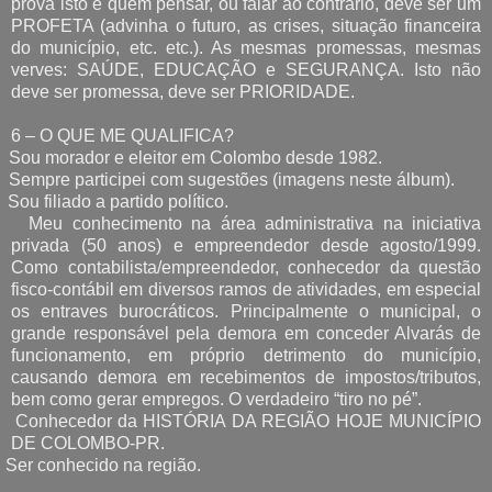
prova isto e quem pensar, ou falar ao contrário, deve ser um
PROFETA (advinha o futuro, as crises, situação financeira
do município, etc. etc.). As mesmas promessas, mesmas
verves: SAÚDE, EDUCAÇÃO e SEGURANÇA. Isto não
deve ser promessa, deve ser PRIORIDADE.
6 – O QUE ME QUALIFICA?
Sou morador e eleitor em Colombo desde 1982.
Sempre participei com sugestões (imagens neste álbum).
Sou filiado a partido político.
Meu conhecimento na área administrativa na iniciativa
privada (50 anos) e empreendedor desde agosto/1999.
Como contabilista/empreendedor, conhecedor da questão
fisco-contábil em diversos ramos de atividades, em especial
os entraves burocráticos. Principalmente o municipal, o
grande responsável pela demora em conceder Alvarás de
funcionamento, em próprio detrimento do município,
causando demora em recebimentos de impostos/tributos,
bem como gerar empregos. O verdadeiro “tiro no pé”.
Conhecedor da HISTÓRIA DA REGIÃO HOJE MUNICÍPIO
DE COLOMBO-PR.
Ser conhecido na região.