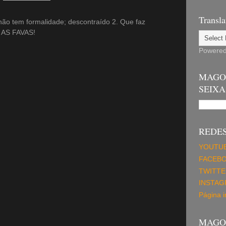
Transla
o tem formalidade; descontraído 2. Que faz
 AS FAVAS!
Powere
MAGO
SEIXA
REDES
YOUTU
FACEB
TWITTE
INSTA
Página in
MAGO 