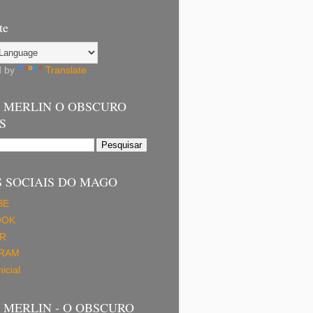
te
d by
Translate
 MERLIN O OBSCURO
S
 SOCIAIS DO MAGO
BE
OOK
R
GRAM
icial
MERLIN - O OBSCURO