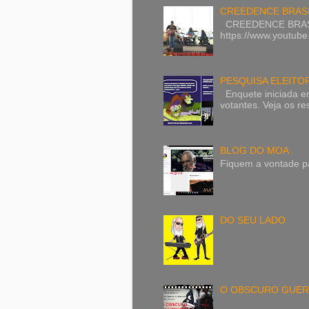
CREEDENCE BRASIL 
CREEDENCE BRASIL 
https://www.youtu
PESQUISA ELEITOR
Enquete iniciada em
votantes. Veja os r
BLOG DO MOA
Fiquem a vontade pa
DO SEU LADO
O OBSCURO GUER