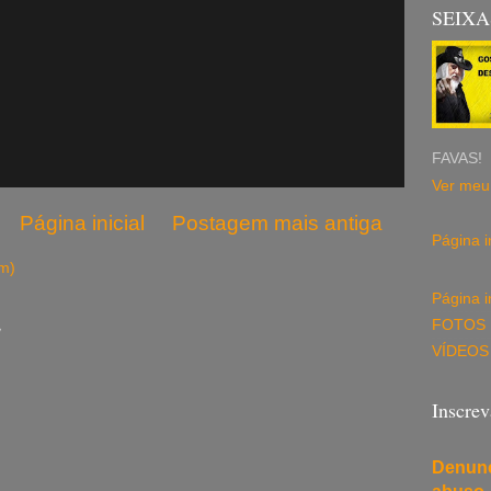
SEIXA
FAVAS!
Ver meu 
Página inicial
Postagem mais antiga
Página in
om)
Página in
L
FOTOS
VÍDEOS
Inscre
Denunc