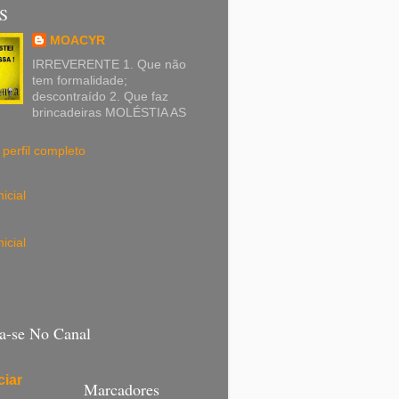
S
MOACYR
IRREVERENTE 1. Que não
tem formalidade;
descontraído 2. Que faz
brincadeiras MOLÉSTIA AS
perfil completo
icial
icial
va-se No Canal
iar
Marcadores