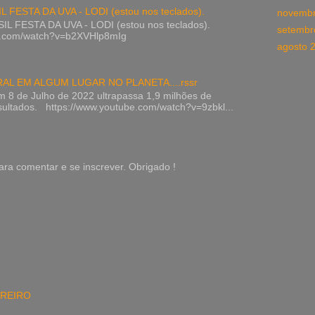
FESTA DA UVA - LODI (estou nos teclados).
novembr
FESTA DA UVA - LODI (estou nos teclados).
setembr
be.com/watch?v=b2XVHlp8mIg
agosto 
AL EM ALGUM LUGAR NO PLANETA....rssr
 8 de Julho de 2022 ultrapassa 1,9 milhões de
esultados. https://www.youtube.com/watch?v=9zbkl...
ra comentar e se inscrever. Obrigado !
REIRO