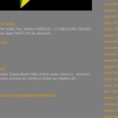
novembr
outubro
agosto 
julho 20
PAI NOEL
AI NOEL Por: MAGO MERLIN – O OBSCURO SEIXAS
junho 2
uma data PAGÃ (25 de dezemb...
janeiro 
dezembr
TION
novembr
outubro
setembr
agosto 
RO...
julho 20
sobre Separatismo Não tenho nada contra a nenhum
mesmo porque eu conheço todas as regiões do...
junho 2
maio 20
abril 20
COM AS PEQUENAS EMPRESAS
março 2
fevereir
janeiro 
dezembr