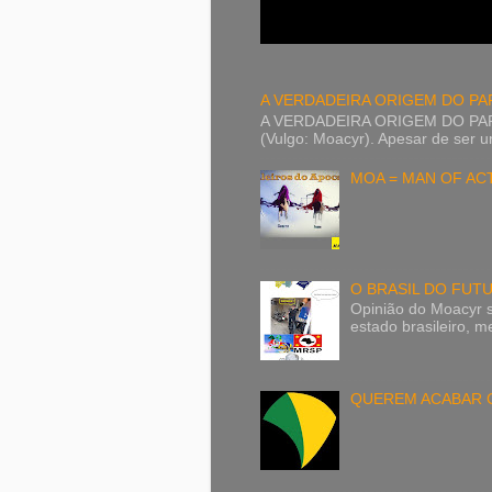
A VERDADEIRA ORIGEM DO PA
A VERDADEIRA ORIGEM DO PAP
(Vulgo: Moacyr). Apesar de ser 
MOA = MAN OF AC
O BRASIL DO FUTU
Opinião do Moacyr 
estado brasileiro, 
QUEREM ACABAR 