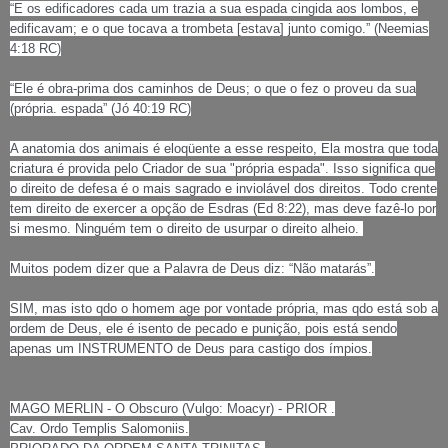
“E os edificadores cada um trazia a sua espada cingida aos lombos, e
edificavam; e o que tocava a trombeta [estava] junto comigo.” (Neemias
4:18 RC)
“Ele é obra-prima dos caminhos de Deus; o que o fez o proveu da sua
(própria. espada” (Jó 40:19 RC)
A anatomia dos animais é eloqüente a esse respeito, Ela mostra que toda
criatura é provida pelo Criador de sua "própria espada". Isso significa que
o direito de defesa é o mais sagrado e inviolável dos direitos. Todo crente
tem direito de exercer a opção de Esdras (Ed 8:22), mas deve fazê-lo por
si mesmo. Ninguém tem o direito de usurpar o direito alheio.
Muitos podem dizer que a Palavra de Deus diz: “Não matarás”.
SIM, mas isto qdo o homem age por vontade própria, mas qdo está sob a
ordem de Deus, ele é isento de pecado e punição, pois está sendo
apenas um INSTRUMENTO de Deus para castigo dos ímpios.
MAGO MERLIN - O Obscuro (Vulgo: Moacyr) - PRIOR .
Cav. Ordo Templis Salomoniis.