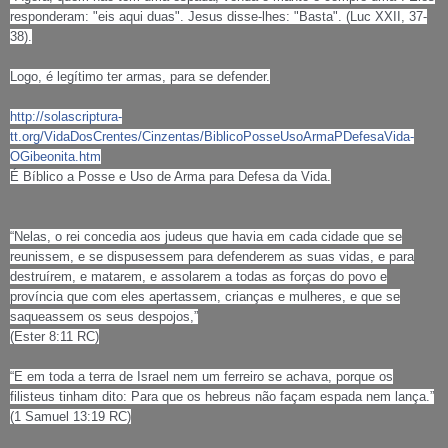
responderam: "eis aqui duas". Jesus disse-lhes: "Basta". (Luc XXII, 37-
38).
Logo, é legítimo ter armas, para se defender.
http://solascriptura-
tt.org/VidaDosCrentes/Cinzentas/BiblicoPosseUsoArmaPDefesaVida-
OGibeonita.htm
É Bíblico a Posse e Uso de Arma para Defesa da Vida.
“Nelas, o rei concedia aos judeus que havia em cada cidade que se
reunissem, e se dispusessem para defenderem as suas vidas, e para
destruírem, e matarem, e assolarem a todas as forças do povo e
província que com eles apertassem, crianças e mulheres, e que se
saqueassem os seus despojos,”
(Ester 8:11 RC)
“E em toda a terra de Israel nem um ferreiro se achava, porque os
filisteus tinham dito: Para que os hebreus não façam espada nem lança.”
(1 Samuel 13:19 RC)