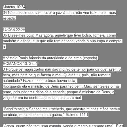
Mateus 10:34
34 Não cuideis que vim trazer a paz à terra; não vim trazer paz, mas
espada;
LUCAS 22:36
36 Disse-lhes pois: Mas agora, aquele que tiver bolsa, tome-a, como
também o alforje; e, o que não tem espada, venda a sua capa e compre-
a;
Apóstolo Paulo falando da autoridade e de arma (espada).
ROMANOS 13: 3 e 4
3 Porque os magistrados não são motivo de temor para os que fazem o
bem, mas para os que fazem o mal. Queres tu, pois, não temer a
autoridade? Faze o bem, e terás louvor dela;
4porquanto ela é ministro de Deus para teu bem. Mas, se fizeres o mal,
teme, pois não traz debalde a espada; porque é ministro de Deus, e
vingador em ira contra aquele que pratica o mal.
"Bendito seja o Senhor, meu rochedo, que adestra minhas mãos para o
combate, meus dedos para a guerra;" Salmos 144:1
"Agora, quem não tem uma espada, venda o manto e compre uma". Eles