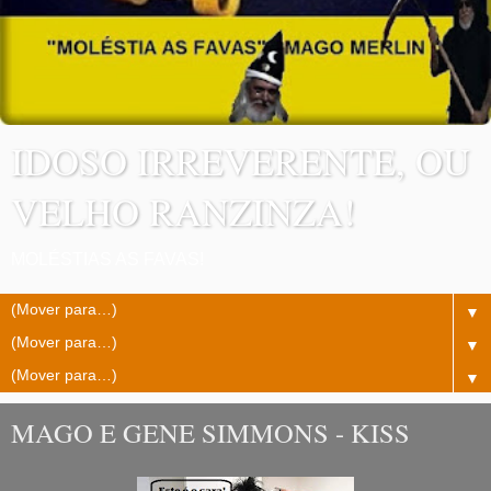
IDOSO IRREVERENTE, OU
VELHO RANZINZA!
MOLÉSTIAS AS FAVAS!
▼
▼
▼
MAGO E GENE SIMMONS - KISS