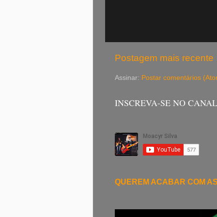
Postagem mais recente
Assinar:
Postar comentários (At
INSCREVA-SE NO CANA
QUEREM ACABAR COM A