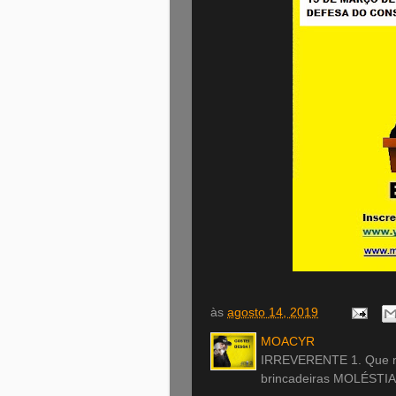
às
agosto 14, 2019
MOACYR
IRREVERENTE 1. Que nã
brincadeiras MOLÉSTIA