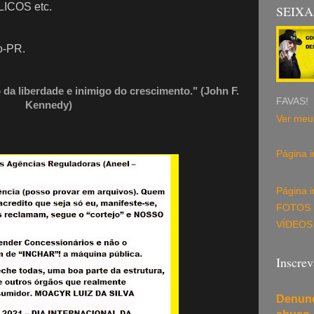
ICOS etc.
SEIXA
o-PR.
da liberdade e inimigo do crescimento." (John F.
FAVAS!
Kennedy)
Ver meu 
Página in
Página in
FOTOS
VÍDEOS
Inscre
Denunc