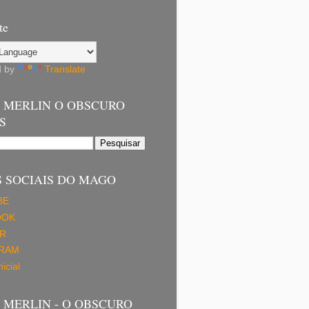
te
d by
Translate
 MERLIN O OBSCURO
S
 SOCIAIS DO MAGO
BE
OOK
R
GRAM
icial
MERLIN - O OBSCURO