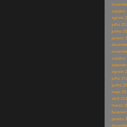
novembr
outubro
agosto 
julho 20
junho 2
janeiro 
dezembr
novembr
outubro
setembr
agosto 
julho 20
junho 2
maio 20
abril 20
março 2
fevereir
janeiro 
dezembr