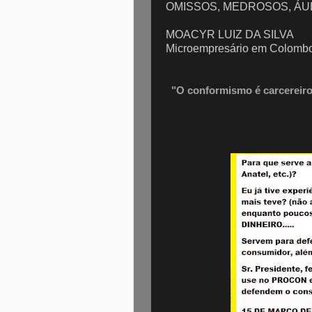
OMISSOS, MEDROSOS, ÁUL
MOACYR LUIZ DA SILVA
Microempresário em Colomb
"O conformismo é carcereiro 