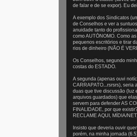
de falar e de se expor). Eu 
A exemplo dos Sindicatos (u
de Conselhos e ver a suntuo
anuidade tanto do profission
como AUTÔNOMO. Como as p
pequenos escritórios e tirar
rios de dinheiro (NÃO É VE
Os Conselhos, segundo minha 
costas do ESTADO.
A segunda (apenas ouvi notí
CARRAPATO...rsrsrs), ser
duas que tive discussão (luz e
arquivos guardados) que ela
servem para defender AS C
FINALIDADE, por que exist
RECLAME AQUI, MÍDIA/NET, 
Insisto que deveria ouvir que
porém, na minha jornada (6.5)