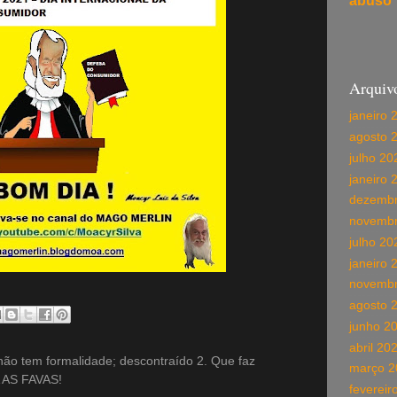
abuso
Arquiv
janeiro 
agosto 
julho 20
janeiro 
dezembr
novembr
julho 20
janeiro 
novembr
agosto 
junho 2
abril 20
o tem formalidade; descontraído 2. Que faz
março 2
 AS FAVAS!
fevereir