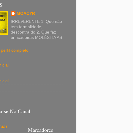
S
MOACYR
IRREVERENTE 1. Que não
tem formalidade;
descontraído 2. Que faz
brincadeiras MOLÉSTIA AS
perfil completo
icial
icial
va-se No Canal
iar
Marcadores