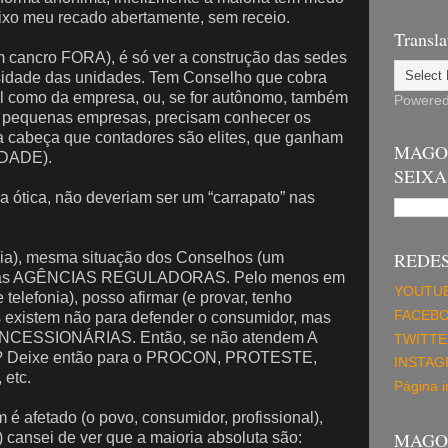
deixo meu recado abertamente, sem receio.
Transla
m cancro FORA), é só ver a construção das sedes
sidade das unidades. Tem Conselho que cobra
al como da empresa, ou, se for autônomo, também
Powere
equenas empresas, precisam conhecer os
 da cabeça que contadores são elites, que ganham
MAGO
RDADE).
SEIXA
ótica, não deveriam ser um “carrapato” nas
REDES
cia), mesma situação dos Conselhos (um
ia as AGÊNCIAS REGULADORAS. Pelo menos em
YOUTU
 telefonia), posso afirmar (e provar, tenho
FACEB
s existem não para defender o consumidor, mas
ONCESSIONÁRIAS. Então, se não atendem A
TWITTE
ir? Deixe então para o PROCON, PROTESTE,
INSTA
etc.
Página in
m é afetado (o povo, consumidor, profissional),
MAGO 
 cansei de ver que a maioria absoluta são: