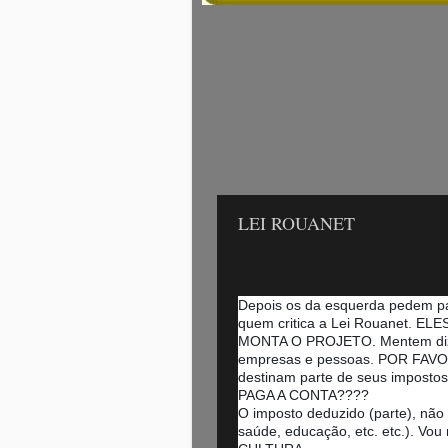
LEI ROUANET
Depois os da esquerda pedem 
quem critica a Lei Rouanet. 
MONTA O PROJETO. Mentem di
empresas e pessoas. POR FAVOR,
destinam parte de seus imposto
PAGA A CONTA????
O imposto deduzido (parte), não 
saúde, educação, etc. etc.). Vo