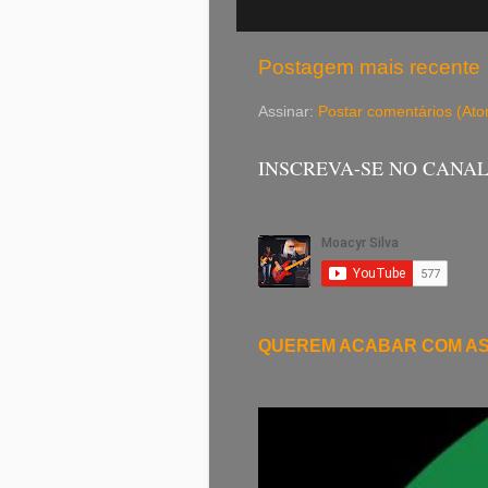
Postagem mais recente
Assinar:
Postar comentários (At
INSCREVA-SE NO CANA
QUEREM ACABAR COM A