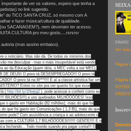
s importante de ver os valores, espero que tenha a
SEIXA
petistas) no link sugerido.
idade” do TICO SANTA CRUZ, só mesmo com A
alhar e fazer música/cultura de qualidade.
s" (ou SACANAGEM?), nem deveriam ter acesso.
 MUITA CULTURA pro meu gosto.....rsrsrsr
FAVAS!
autoria (mas assino embaixo).
Ver meu 
re o noticiário. Mas não dá. De todos os mimimis dos
s vão me desculpar - mas o mais insuportável está sendo
Página in
ura ao da Educação (quem diria, o MEC volta a ser MEC),
OR DE DEUS! O povo tá DESEMPREGADO!!! O povo tá
O!! O povo tá na M***!!!! E aí a classe artística faz um
Página in
NISTÉRIO? Entrei no site pra ver quanto foi que esse
FOTOS
 lá (
http://bit.ly/1Nwjrg2
), pode acessar e conferir como eu
VÍDEOS
III!!!! BILHÕES!!!) e uns quebrados MILHÕÕÕÕES! Isso
que o gasto em Habitação (82 milhões), mais do que foi
Inscre
 do que foi gasto em Comunicações ( 1,3 BI), mais do que
 Como pode? Com assistência a criança e ao adolescente o
. Mas com a CULTURA 1,7 BILHÕÕÕÕES!!!!!!! GENTE!!!! E o
Denunc
ca fechando... Todo mundo suando pra pagar conta!!! O