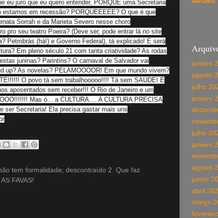
abuso
ue eu juro que eu quero entender, PORQUE uma Secretaria
anto estamos em recessão? PORQUEEEEE? O que é que
enata Sorrah e da Marieta Severo nesse choro
o pro seu teatro Poeira? (Deve ser, pode entrar lá no site
? Petrobrás (há!) e Governo Federal), tá explicado! E será
Arquiv
tura? Em pleno século 21 com tanta criatividade? As rodas
stas juninas? Parintins? O carnaval de Salvador vai
janeiro 
tand up? As novelas? PELAMOOOOR! Em que mundo vivem?
agosto 
!!!! O povo tá sem trabalhooooo!!!! Tá sem SAÚDE! É
julho 20
hos aposentados sem receber!!! O Rio de Janeiro e um
janeiro 
O!!!!!!! Mas ó... a CULTURA.... A CULTURA PRECISA
e ser Secretaria! Ela precisa gastar mais uns
dezembr
or
novembr
julho 20
janeiro 
novembr
agosto 
o tem formalidade; descontraído 2. Que faz
junho 2
 AS FAVAS!
abril 20
março 2
fevereir