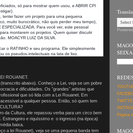
eneficiados, só para mostrar quem usou, e ABRIR CPI
Transla
tigar).
ei, tentei fazer um projeto para uma pequena
 muito burocrático, não quis perder meu tempo),
 ESPECIALIZADA. Para você ver, este pessoal
Powere
para montarem os projetos. Quem quiser discutir
sição. MOACYR LUIZ DA SILVA.
MAGO
ticar o RATINHO e seu programa. Ele simplesmente
SEIXA
 os pseudos-intelectuais na lata de lixo.
REDES
LEI ROUANET.
 (transcrito abaixo). Conheço a Lei, veja se um pobre
YOUTU
ocracia e dificuldades. Os "grandes" artistas que
FACEB
fissional que só lida com a Lei Rouanet. Em
é acessível a qualquer pessoa. Então, só quem tem
TWITTE
a CULTURA?
INSTA
tro da Cultura, ele repassou verba para um circo bem
Página in
l. Estrangeiro e riquíssimo e
o ingresso (na época)
 média baixa.
MAGO 
ço a lei Rouanet), veja se uma pequena banda tem