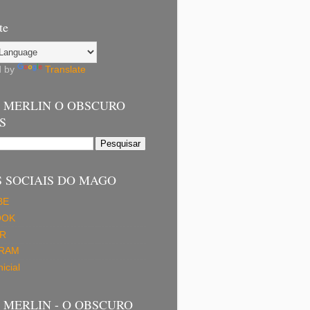
te
d by
Translate
 MERLIN O OBSCURO
S
 SOCIAIS DO MAGO
BE
OOK
R
GRAM
icial
MERLIN - O OBSCURO