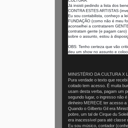
CULTURA.
Já insisti pedindo a lista dos b
CONTRA ESTES ARTISTAS (inves
Eu sou contabilista, conheço a l
FUNDAÇÃO (como não é meu foco,
aconselhei a contratarem GENTE
contratam gente (e pagam caro) 
sobre o assunto, estou à dispo
OBS: Tenho certeza que vão cri
deu um show no assunto e colocou
MINISTÉRIO DA CULTURA X 
Pura verdade o texto que recebi
coitado tem acesso. É muita bur
usam desta verba, pagam um pro
segundo lugar, o ingresso não 
dinheiro MERECE ter acesso 
Quando o Gilberto Gil era Minis
pobre, um tal de Cirque du Solei
era inacessível para até classe
Eu sou músico, contador (conhe