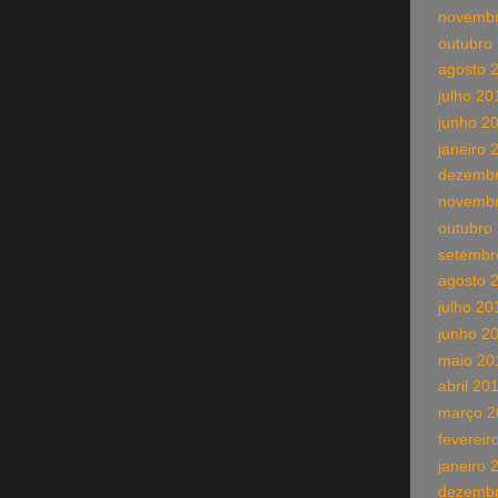
novembr
outubro
agosto 
julho 20
junho 2
janeiro 
dezembr
novembr
outubro
setembr
agosto 
julho 20
junho 2
maio 20
abril 20
março 2
fevereir
janeiro 
dezembr