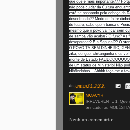
que que é mais importante??? Porq
não pode cuidar da Cultura enqu
está se passando pela cabeça da R
desenfreado?? Medo de faltar dinheir
do teatro, sabe quem banca o Poeira
mesmo que o povo vai ficar sem cul
de samba vão acabar? O funk? As fe
desaparecer? E a Sapucaí?? O s
O POVO TÁ SEM DINHEIRO, GENTE!!
zika, dengue, chikungunha e os vel
monte de Estado FALIDOOOOOOOOO
de um status de Ministério! Não pod
bilhõezinhos... Ahhhh faça-me o fav
às
janeiro 01, 2018
MOACYR
IRREVERENTE 1. Que nã
brincadeiras MOLÉSTIA
Nenhum comentário: