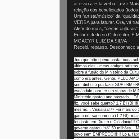
acesso a esta verba....rssr Mai
relação dos beneficiados (todos 
Um “artista/músico” da “qual
VERBA para faturar. Ora, vá trab
Além do mais, "certas cultura
Enfiar o dedo no C do outro, É
MOACYR LUIZ DA SILVA
Recebi, repasso. Desconheço a 
Juro que não queria postar nada sob
últimos dias - meus amigos artista
sobre a fusão do Ministério da Cult
como era antes. Gente, PELO AM
sem dinheiro pra fazer SUPERMERCAD
escândalo para ter um status de MI
Ministério gastou ano passado... Tá
fiz, você sabe quanto? 1,7 BI (BII
mesmo... Visualiza!?? Foi mais do 
gasto em saneamento (1,2 BI), mais
foi gasto em Direito e Cidadania!!!
governo gastou "só" 50 milhões..
povo sem EMPREGO!!!!!! Loja, fábri