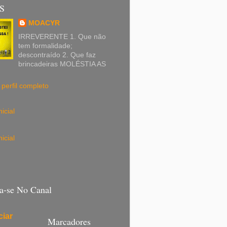
S
MOACYR
IRREVERENTE 1. Que não
tem formalidade;
descontraído 2. Que faz
brincadeiras MOLÉSTIA AS
perfil completo
icial
icial
va-se No Canal
iar
Marcadores